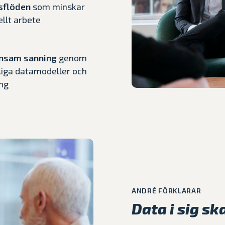
sflöden
som minskar
llt arbete
nsam sanning
genom
liga datamodeller och
ng
ANDRÉ FÖRKLARAR
Data i sig sk