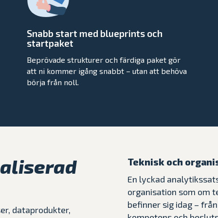
Snabb start med blueprints och
startpaket
Beprövade strukturer och färdiga paket gör
att ni kommer igång snabbt – utan att behöva
börja från noll.
ealiserad
Teknisk och organi
En lyckad analytikssat
organisation som om te
befinner sig idag – frå
ser, dataprodukter,
kompetens och beslutsk