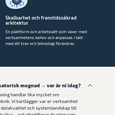
Skalbarhet och framtidssäkrad
arkitektur
En plattform och arbetssätt som växer med
verksamhetens behov och anpassas i takt
med att krav och teknologi förändras.
satorisk mognad → var är ni idag?
sning handlar lika mycket om
knik. Vi kartlägger var er verksamhet
n datakvalitet och systemlandskap till
ultur – och identifierar de steg som