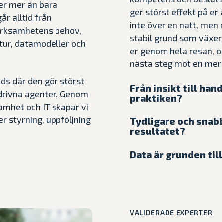
ser mer än bara
ger störst effekt på e
år alltid från
inte över en natt, men 
erksamhetens behov,
stabil grund som växe
tur, datamodeller och
er genom hela resan, oav
nästa steg mot en mer
nds där den gör störst
Från insikt till han
I‑drivna agenter. Genom
praktiken?
amhet och IT skapar vi
Det räcker inte att ha t
 styrning, uppföljning
Tydligare och snab
när insikterna leder til
resultatet?
arbetssätt och struktur
I en snabbrörlig affärs
analysen, inte bara läs
Data är grunden till
beslut som kommer för 
rätt människor, kommuni
AI är kraftfullt – men 
beslutsstöd på plats få
och koppla analysarbete
bygger på. Utan struktu
relevant information i 
fattas i vardagen. När 
riskerar AI-initiativ at
på manuella rapporter
slutar det vara ett IT-pr
beslut som gör mer skad
designar lösningar som 
verktyg som alla äger.
VALIDERADE EXPERTER
och datakvalitet är där
mycket, och som lyfter