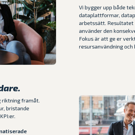
Vi bygger upp både tek
dataplattformar, datapr
arbetssätt. Resultatet 
använder den konsekve
Fokus är att ge er verk
resursanvändning och 
idare.
 riktning framåt.
r, bristande
KPI:er.
atiserade