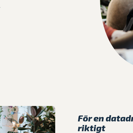
.
Våra case
För en datad
riktigt