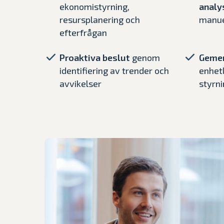
ekonomistyrning,
analy
resursplanering och
manue
efterfrågan
Proaktiva beslut
genom
Geme
identifiering av trender och
enhet
avvikelser
styrni