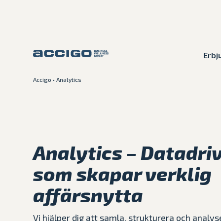
Erbj
Accigo
•
Analytics
Karriär
Kontakt
Erbjudande
Analytics – Datadri
Plattformar
som skapar verklig
Kunskapsbank
affärsnytta
Om Accigo
Vi hjälper dig att samla, strukturera och analyse