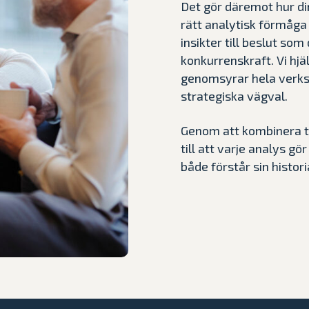
Det gör däremot hur di
rätt analytisk förmåga k
insikter till beslut som 
konkurrenskraft. Vi hjä
genomsyrar hela verksa
strategiska vägval.
Genom att kombinera te
till att varje analys g
både förstår sin histo