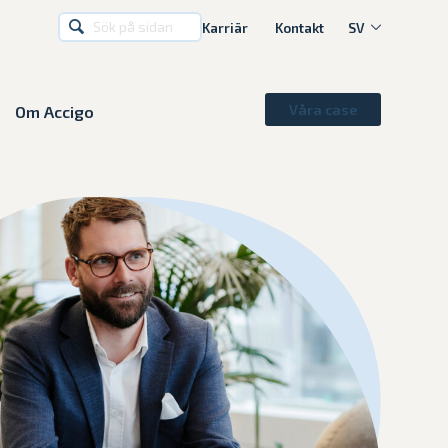
Karriär
Kontakt
SV
Våra case
Om Accigo
SV