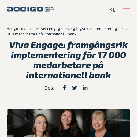
Accigo
•
Kundcase
•
Viva Engage: framgångsrik implementering för 17
SV
000 medarbetare på internationell bank
Karriär
Kontakt
Viva Engage: framgångsrik
implementering för 17 000
Erbjudande
medarbetare på
internationell bank
Plattformar
Dela
Kunskapsbank
Om Accigo
Våra case