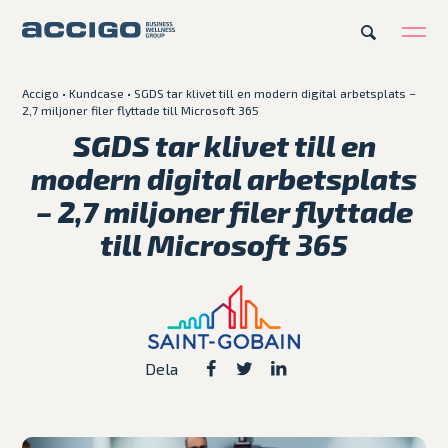
Accigo
•
Kundcase
•
SGDS tar klivet till en modern digital arbetsplats –
SV
2,7 miljoner filer flyttade till Microsoft 365
Karriär
Kontakt
SGDS tar klivet till en
modern digital arbetsplats
Erbjudande
– 2,7 miljoner filer flyttade
till Microsoft 365
Plattformar
Kunskapsbank
Om Accigo
Dela
Våra case