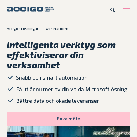
Accigo
•
Lösningar
•
Power Platform
SV
Karriär
Kontakt
Intelligenta verktyg som
effektiviserar din
Erbjudande
verksamhet
Plattformar
Snabb och smart automation
Få ut ännu mer av din valda Microsoftlösning
Kunskapsbank
Bättre data och ökade leveranser
Om Accigo
Boka möte
Våra case