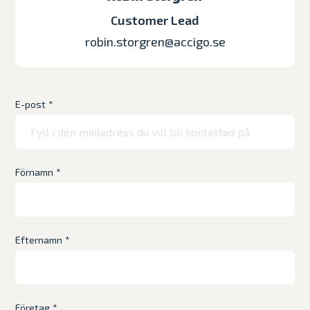
Customer Lead
robin.storgren@accigo.se
E-post
*
Förnamn
*
Efternamn
*
Företag
*