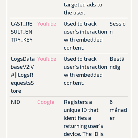
targeted ads to
the user.
LAST_RE
Used to track
Sessio
YouTube
SULT_EN
user’s interaction
n
TRY_KEY
with embedded
content.
LogsData
Used to track
Bestä
YouTube
baseV2:V
user’s interaction
ndig
#||LogsR
with embedded
equestsS
content.
tore
NID
Registers a
6
Google
unique ID that
månad
identifies a
er
returning user's
device. The ID is