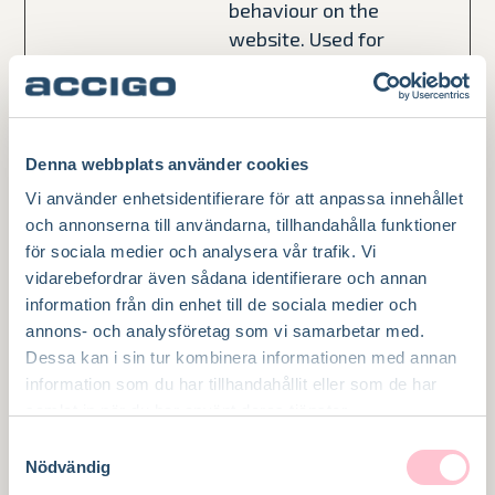
behaviour on the
website. Used for
internal analytics
by the website
operator.
hjActiveV
This cookie
Bestä
Hotjar
Denna webbplats använder cookies
iewportId
contains an ID
ndig
Vi använder enhetsidentifierare för att anpassa innehållet
s
string on the
och annonserna till användarna, tillhandahålla funktioner
current session.
för sociala medier och analysera vår trafik. Vi
This contains
vidarebefordrar även sådana identifierare och annan
information från din enhet till de sociala medier och
non-personal
annons- och analysföretag som vi samarbetar med.
information on
Dessa kan i sin tur kombinera informationen med annan
what subpages
information som du har tillhandahållit eller som de har
the visitor enters
samlat in när du har använt deras tjänster.
– this
Samtyckesval
information is
Nödvändig
used to optimize