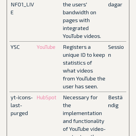
NFO1_LIV
the users'
dagar
E
bandwidth on
pages with
integrated
YouTube videos.
YSC
Registers a
Sessio
YouTube
unique ID to keep
n
statistics of
what videos
from YouTube the
user has seen.
yt-icons-
Necessary for
Bestä
HubSpot
last-
the
ndig
purged
implementation
and functionality
of YouTube video-