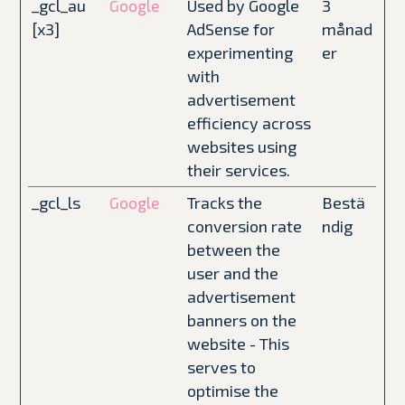
_gcl_au
Used by Google
3
Google
[x3]
AdSense for
månad
experimenting
er
with
advertisement
efficiency across
websites using
their services.
_gcl_ls
Tracks the
Bestä
Google
conversion rate
ndig
between the
user and the
advertisement
banners on the
website - This
serves to
optimise the