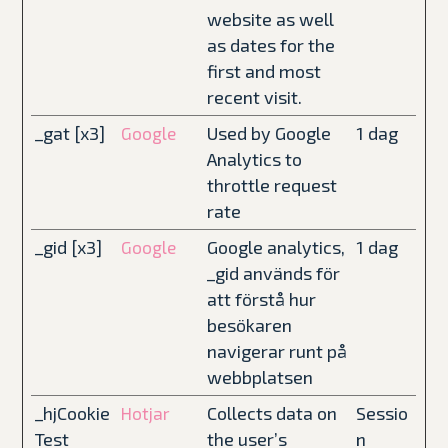
website as well
as dates for the
first and most
recent visit.
_gat [x3]
Used by Google
1 dag
Google
Analytics to
throttle request
rate
_gid [x3]
Google analytics,
1 dag
Google
_gid används för
att förstå hur
besökaren
navigerar runt på
webbplatsen
_hjCookie
Collects data on
Sessio
Hotjar
Test
the user’s
n