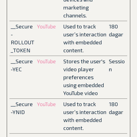
marketing
channels.
__Secure
Used to track
180
YouTube
-
user’s interaction
dagar
ROLLOUT
with embedded
_TOKEN
content.
__Secure
Stores the user's
Sessio
YouTube
-YEC
video player
n
preferences
using embedded
YouTube video
__Secure
Used to track
180
YouTube
-YNID
user’s interaction
dagar
with embedded
content.