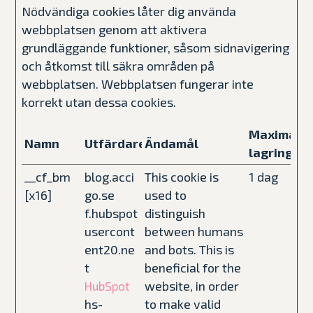
Nödvändiga cookies låter dig använda
webbplatsen genom att aktivera
grundläggande funktioner, såsom sidnavigering
och åtkomst till säkra områden på
webbplatsen. Webbplatsen fungerar inte
korrekt utan dessa cookies.
Maximal
Namn
Utfärdare
Ändamål
lagringsti
__cf_bm
blog.acci
This cookie is
1 dag
[x16]
go.se
used to
f.hubspot
distinguish
usercont
between humans
ent20.ne
and bots. This is
t
beneficial for the
website, in order
HubSpot
hs-
to make valid