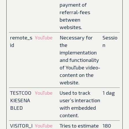
payment of
referral-fees
between
websites.
remote_s
Necessary for
Sessio
YouTube
id
the
n
implementation
and functionality
of YouTube video-
content on the
website.
TESTCOO
Used to track
1 dag
YouTube
KIESENA
user’s interaction
BLED
with embedded
content.
VISITOR_I
Tries to estimate
180
YouTube