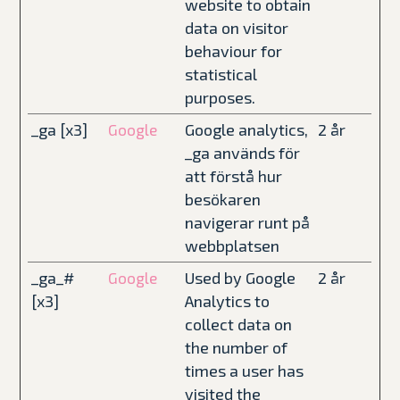
website to obtain
data on visitor
behaviour for
statistical
purposes.
_ga [x3]
Google analytics,
2 år
Google
_ga används för
att förstå hur
besökaren
navigerar runt på
webbplatsen
_ga_#
Used by Google
2 år
Google
[x3]
Analytics to
collect data on
the number of
times a user has
visited the