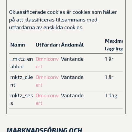
Oklassificerade cookies är cookies som håller
på att klassificeras tillsammans med
utfärdarna av enskilda cookies.
Maximal
Namn
Utfärdare
Ändamål
lagringsti
_mktz_en
Väntande
1 år
Omniconv
abled
ert
mktz_clie
Väntande
1 år
Omniconv
nt
ert
mktz_ses
Väntande
1 dag
Omniconv
s
ert
MARKNADSFÖRING OCH