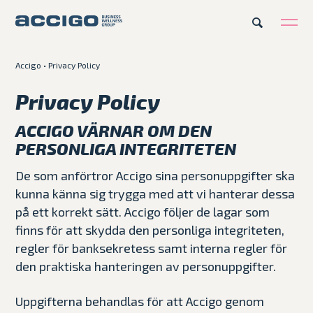
Accigo
•
Privacy Policy
SV
Karriär
Kontakt
Privacy Policy
ACCIGO VÄRNAR OM DEN
Erbjudande
PERSONLIGA INTEGRITETEN
Plattformar
De som anförtror Accigo sina personuppgifter ska
kunna känna sig trygga med att vi hanterar dessa
Kunskapsbank
på ett korrekt sätt. Accigo följer de lagar som
finns för att skydda den personliga integriteten,
Om Accigo
regler för banksekretess samt interna regler för
den praktiska hanteringen av personuppgifter.
Våra case
Uppgifterna behandlas för att Accigo genom