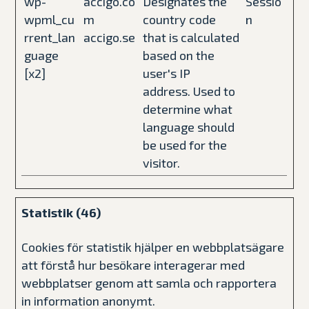
wp-
accigo.co
Designates the
Sessio
wpml_cu
m
country code
n
rrent_lan
accigo.se
that is calculated
guage
based on the
[x2]
user's IP
address. Used to
determine what
language should
be used for the
visitor.
Statistik (46)
Cookies för statistik hjälper en webbplatsägare
att förstå hur besökare interagerar med
webbplatser genom att samla och rapportera
in information anonymt.