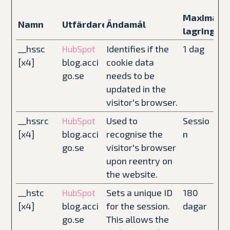
Maximal
Namn
Utfärdare
Ändamål
lagringsti
__hssc
Identifies if the
1 dag
HubSpot
[x4]
blog.acci
cookie data
go.se
needs to be
updated in the
visitor's browser.
__hssrc
Used to
Sessio
HubSpot
[x4]
blog.acci
recognise the
n
go.se
visitor's browser
upon reentry on
the website.
__hstc
Sets a unique ID
180
HubSpot
[x4]
blog.acci
for the session.
dagar
go.se
This allows the