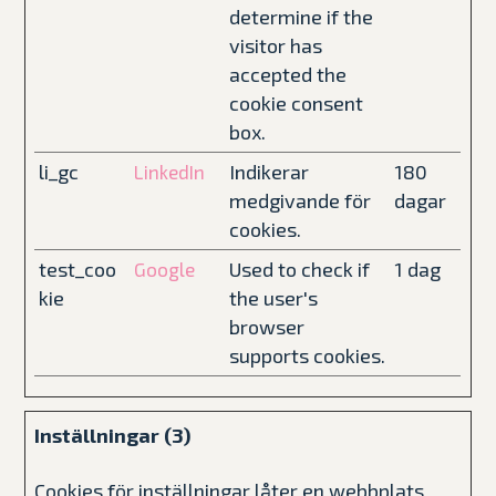
determine if the
visitor has
accepted the
cookie consent
box.
li_gc
Indikerar
180
LinkedIn
medgivande för
dagar
cookies.
test_coo
Used to check if
1 dag
Google
kie
the user's
browser
supports cookies.
Inställningar (3)
Cookies för inställningar låter en webbplats