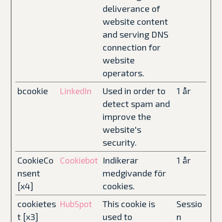
deliverance of
website content
and serving DNS
connection for
website
operators.
bcookie
Used in order to
1 år
LinkedIn
detect spam and
improve the
website's
security.
CookieCo
Indikerar
1 år
Cookiebot
nsent
medgivande för
[x4]
cookies.
cookietes
This cookie is
Sessio
HubSpot
t [x3]
used to
n