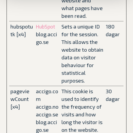
website and
what pages have
been read.
hubspotu
Sets a unique ID
180
HubSpot
tk [x4]
blog.acci
for the session.
dagar
go.se
This allows the
website to obtain
data on visitor
behaviour for
statistical
purposes.
pagevie
accigo.co
This cookie is
30
wCount
m
used to identify
dagar
[x4]
accigo.no
the frequency of
accigo.se
visits and how
blog.acci
long the visitor is
go.se
on the website.