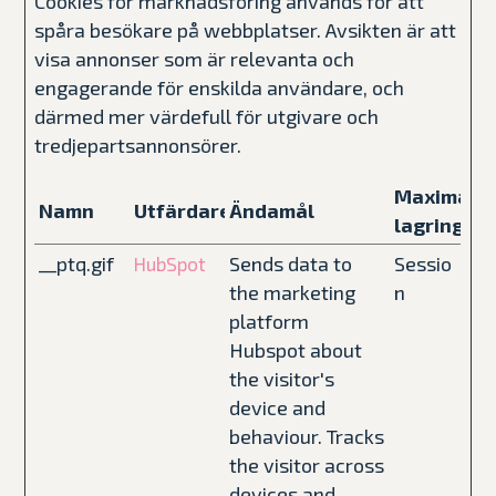
Cookies för marknadsföring används för att
spåra besökare på webbplatser. Avsikten är att
visa annonser som är relevanta och
engagerande för enskilda användare, och
därmed mer värdefull för utgivare och
tredjepartsannonsörer.
Maximal
Namn
Utfärdare
Ändamål
lagringsti
__ptq.gif
Sends data to
Sessio
HubSpot
the marketing
n
platform
Hubspot about
the visitor's
device and
behaviour. Tracks
the visitor across
devices and