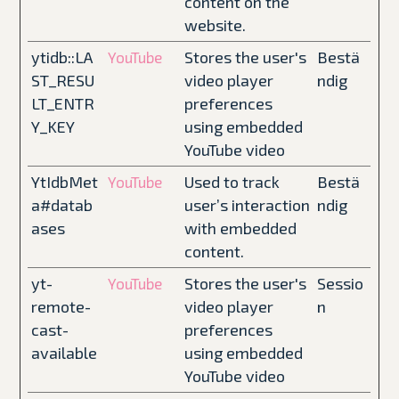
content on the
website.
ytidb::LA
Stores the user's
Bestä
YouTube
ST_RESU
video player
ndig
LT_ENTR
preferences
Y_KEY
using embedded
YouTube video
YtIdbMet
Used to track
Bestä
YouTube
a#datab
user’s interaction
ndig
ases
with embedded
content.
yt-
Stores the user's
Sessio
YouTube
remote-
video player
n
cast-
preferences
available
using embedded
YouTube video