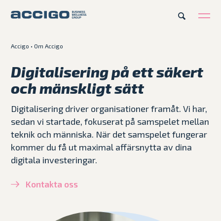
Accigo
•
Om Accigo
SV
Karriär
Kontakt
Digitalisering på ett säkert
och mänskligt sätt
Erbjudande
Digitalisering driver organisationer framåt. Vi har,
Plattformar
sedan vi startade, fokuserat på samspelet mellan
teknik och människa. När det samspelet fungerar
Kunskapsbank
kommer du få ut maximal affärsnytta av dina
digitala investeringar.
Om Accigo
Kontakta oss
Våra case