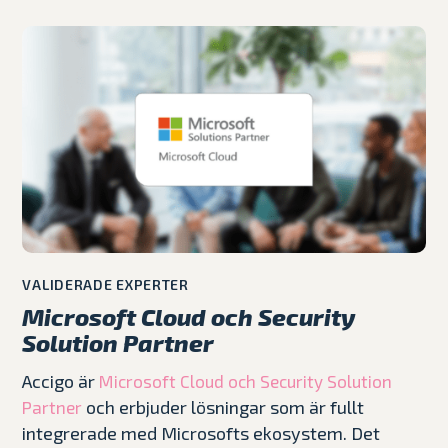
ger verklig effekt – med smidig överlämning
arbetsplatsen med fokus på användarfall,
till linjen, trygg drift och förvaltning samt
effektiva processer, tekniska
maximal effekthemtagning, så att ni får ut
säkerhetskontroller och stöd som möter
det fulla värdet av era satsningar.
verksamhetens och medarbetarnas behov.
VALIDERADE EXPERTER
Microsoft Cloud och Security
Solution Partner
Accigo är
Microsoft Cloud och Security Solution
och erbjuder lösningar som är fullt
Partner
integrerade med Microsofts ekosystem. Det