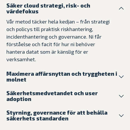
Säker cloud strategi, risk- och
värdefokus
Vår metod täcker hela kedjan – från strategi
och policys till praktisk riskhantering,
incidenthantering och governance. Ni får
förståelse och facit för hur ni behöver
hantera datat som är känslig för er
verksamhet.
Maximera affärsnyttan och tryggheten i
molnet
Vi identifierar rätt användarfall, inför säkra
Säkerhetsmedvetandet och user
policys och processer tillsammans med
adoption
avancerad säkerhet. Etablerar support och
Vi säkerställer regelefterlevnad och
lösningar som är skräddarsydda för både
Styrning, governance för att behålla
informationssäkerhet genom operativ
verksamheten och medarbetarna
säkerhets standarden
riskhantering, styrning och uppföljning.
Vi säkerställer att styrning och uppföljning
Samtidigt utformas den digitala