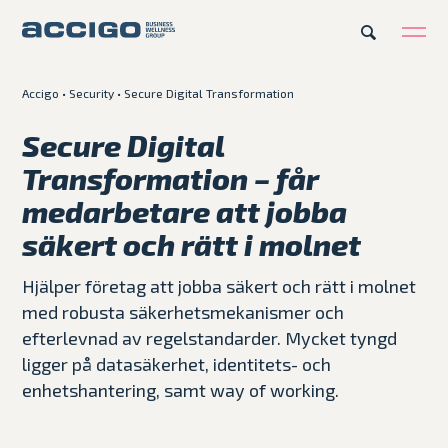
Accigo
•
Security
•
Secure Digital Transformation
SV
Karriär
Kontakt
Secure Digital
Transformation – får
Erbjudande
medarbetare att jobba
säkert och rätt i molnet
Plattformar
Hjälper företag att jobba säkert och rätt i molnet
Kunskapsbank
med robusta säkerhetsmekanismer och
efterlevnad av regelstandarder. Mycket tyngd
Om Accigo
ligger på datasäkerhet, identitets- och
enhetshantering, samt way of working.
Våra case