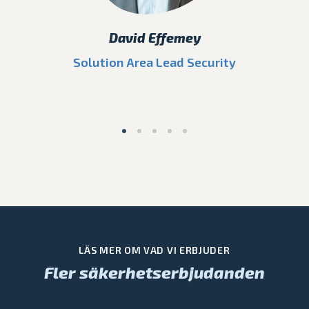
David Effemey
Solution Area Lead Security
Di
LÄS MER OM VAD VI ERBJUDER
Fler säkerhetserbjudanden