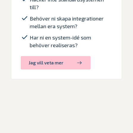
till?
Behöver ni skapa integrationer
mellan era system?
Har ni en system-idé som
behöver realiseras?
Jag vill veta mer