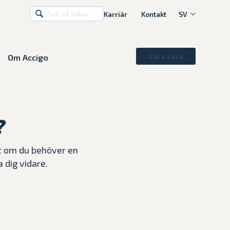
Karriär
Kontakt
SV
Våra case
Om Accigo
SV
?
tt om du behöver en
 dig vidare.