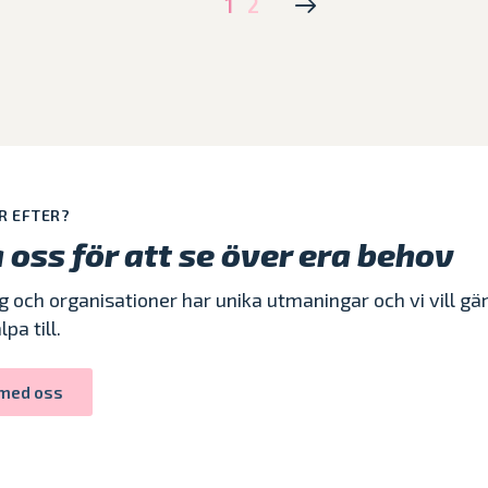
1
2
R EFTER?
oss för att se över era behov
g och organisationer har unika utmaningar och vi vill g
pa till.
 med oss