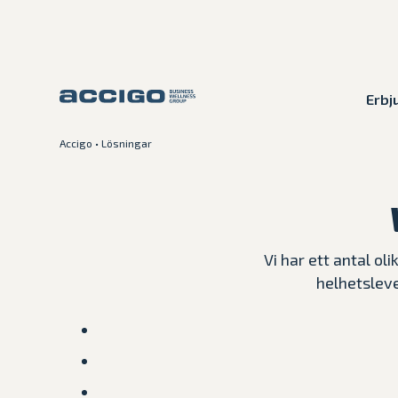
Erbj
Accigo
•
Lösningar
Karriär
Kontakt
Erbjudande
Vi har ett antal o
Plattformar
helhetsleve
Kunskapsbank
Om Accigo