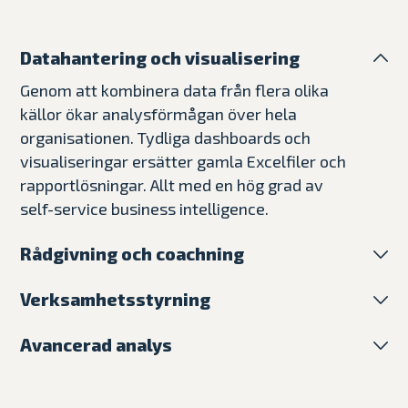
Datahantering och visualisering
Genom att kombinera data från flera olika
källor ökar analysförmågan över hela
organisationen. Tydliga dashboards och
visualiseringar ersätter gamla Excelfiler och
rapportlösningar. Allt med en hög grad av
self-service business intelligence.
Rådgivning och coachning
Vi är experter på strategi, analys och teknik.
Verksamhetsstyrning
Vi hjälper organisationer att samla ihop
Vi hjälper våra kunder att gå från reaktiv till
spretiga behov till en tydlig roadmap där
Avancerad analys
proaktiv verksamhetsstyrning. Med
den senaste tekniken säkerställer en
Vi får våra kunder att ta nästa steg kopplat
automatiserade affärsprocesser och
optimerad lösning. Som rådgivare nöjer vi
till big data och AI. Vi implementerar och
effektiva analysmöjligheter frigörs tid till
oss inte förrän hela analysförmågan hos