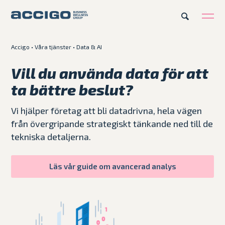
Accigo
•
Våra tjänster
•
Data & AI
SV
Karriär
Kontakt
Vill du använda data för att
ta bättre beslut?
Erbjudande
Vi hjälper företag att bli datadrivna, hela vägen
Plattformar
från övergripande strategiskt tänkande ned till de
tekniska detaljerna.
Kunskapsbank
Läs vår guide om avancerad analys
Om Accigo
Våra case