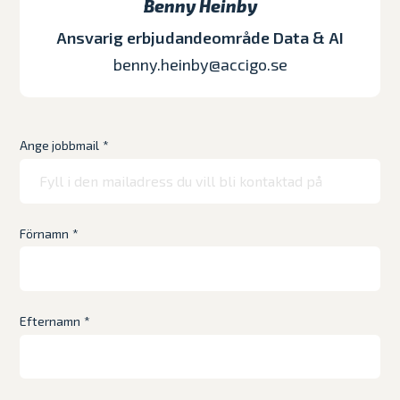
Benny Heinby
Ansvarig erbjudandeområde Data & AI
benny.heinby@accigo.se
Ange jobbmail
*
Förnamn
*
Efternamn
*