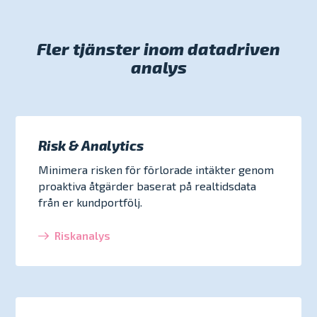
coachar organisationer i att se
framåtblickande och analys. På så sätt kan
kunden når nya nivåer, även
möjligheterna i stora datamängder och
orealiserad potential identifieras och ageras
kompetensmässigt.
modellering av dessa. På så sätt hjälper vi
på.
Fler tjänster inom datadriven
till att förbereda organisationer för
analys
framtiden.
Risk & Analytics
Minimera risken för förlorade intäkter genom
proaktiva åtgärder baserat på realtidsdata
från er kundportfölj.
Riskanalys