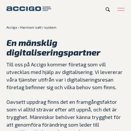
Accigo
•
Harmoni satt i system
SV
Karriär
Kontakt
En mänsklig
digitaliseringspartner
Erbjudande
Till oss på Accigo kommer företag som vill
Plattformar
utvecklas med hjälp av digitalisering. Vi levererar
våra tjänster utifrån var i digitaliseringsresan
Kunskapsbank
företag befinner sig och vilka behov som finns.
Oavsett uppdrag finns det en framgångsfaktor
Om Accigo
som vi alltid strävar efter att uppnå, och det är
trygghet. Människor behöver känna trygghet för
Våra case
att genomföra förändring som leder till