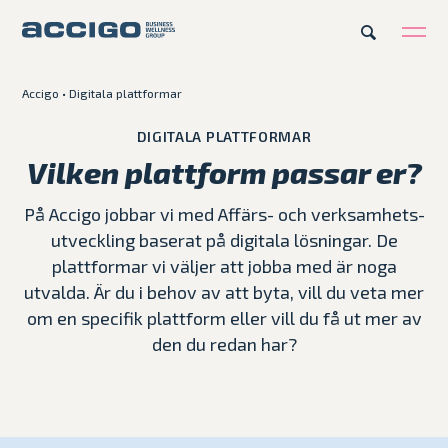
Accigo
•
Digitala plattformar
SV
Karriär
Kontakt
DIGITALA PLATTFORMAR
Vilken plattform passar er?
Erbjudande
På Accigo jobbar vi med Affärs- och verksamhets­
utveckling baserat på digitala lösningar. De
Plattformar
plattformar vi väljer att jobba med är noga
utvalda. Är du i behov av att byta, vill du veta mer
Kunskapsbank
om en specifik plattform eller vill du få ut mer av
den du redan har?
Om Accigo
Våra case