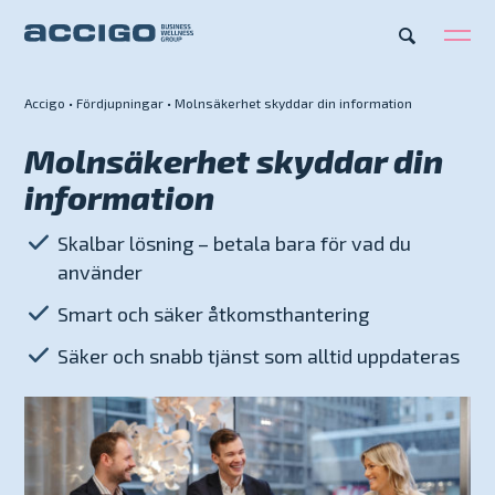
Accigo
•
Fördjupningar
•
Molnsäkerhet skyddar din information
SV
Karriär
Kontakt
Molnsäkerhet skyddar din
information
Erbjudande
Skalbar lösning – betala bara för vad du
Plattformar
använder
Smart och säker åtkomsthantering
Kunskapsbank
Säker och snabb tjänst som alltid uppdateras
Om Accigo
Våra case