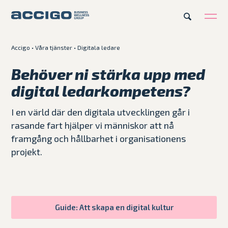
Accigo
•
Våra tjänster
•
Digitala ledare
SV
Karriär
Kontakt
Behöver ni stärka upp med
digital ledarkompetens?
Erbjudande
I en värld där den digitala utvecklingen går i
Plattformar
rasande fart hjälper vi människor att nå
framgång och hållbarhet i organisationens
Kunskapsbank
projekt.
Om Accigo
Guide: Att skapa en digital kultur
Våra case