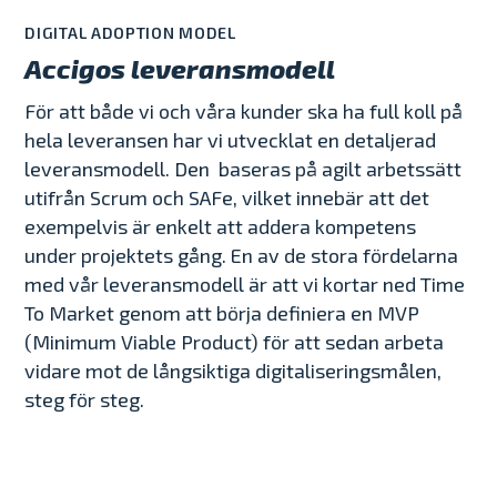
en effektiv fortsatt kvalitetssäkring över tid.
kommunikation och människor är
kärnvärdena i ramverket. Att leda i SAFe
utan att behöva kontrollera. Vi tror att
DIGITAL ADOPTION MODEL
En testledare tar fram testplaner och
framgångsnycklarna!
innebär ofta en roll som Scrum Master eller
medlemmar i projekt själva har förmåga att
Accigos leveransmodell
testrapporter, planerar och leder tester
Målbilden för varje iteration är ständiga
Product Owner, där flera tvärfunktionella
lösa problem när de uppstår.
samt tar fram underlag och guidar vägen
förbättringar i rörelse mot mål och värde.
agila team med personer från både affärs
Vi har med framgång hanterat
För att både vi och våra kunder ska ha full koll på
fram.
och utvecklingsteam, skapar agila tåg.
multinationella projekt med flera
hela leveransen har vi utvecklat en detaljerad
Som testledare vet vi vikten av att vara
Dessa tåg samverkar och synkroniserar
organisationer inblandade genom kultur och
leveransmodell. Den baseras på agilt arbetssätt
vassa på de digitala verktygen, på struktur
arbetet för att skapa maximalt affärsvärde.
språkbarriärer och tvärs över flera
utifrån Scrum och SAFe, vilket innebär att det
och kommunikation för att leda med full
tidszoner. Vi genomför stora som små
exempelvis är enkelt att addera kompetens
progress, det är så vi jobbar!
projekt med samma målsättning om
under projektets gång. En av de stora fördelarna
maximalt värde för individ och organisation.
med vår leveransmodell är att vi kortar ned Time
To Market genom att börja definiera en MVP
(Minimum Viable Product) för att sedan arbeta
vidare mot de långsiktiga digitaliseringsmålen,
steg för steg.