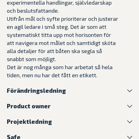
experimentella handlingar, självledarskap
och beslutsfattande.
Utifrån mål och syfte prioriterar och justerar
en agil ledare i små steg. Det är som att
systematiskt titta upp mot horisonten för
att navigera mot målet och samtidigt sköta
alla detaljer för att båten ska segla så
snabbt som möjligt.
Det är nog många som har arbetat så hela
tiden, men nu har det fått en etikett.
Förändringsledning
När världen upplevs som alltmer osäker
Product owner
ställs ökade krav på vår förmåga till
Som Product Owner ansvarar man för att
kontinuerlig anpassning. Vi ser inte på
Projektledning
maximera värdet av sin produkt, att driva
förändring som en linjär process med tydlig
Att leda ett projekt handlar om att få ett
arbetet med produkten framåt samt att
start och mål utan vi tror på att det istället
Safe
team att tillsammans uppnå ett värde inom
definiera och prioritera teamets backlog.