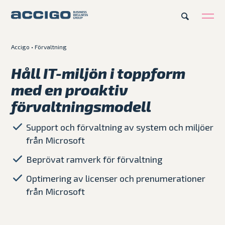
Accigo
•
Förvaltning
SV
Karriär
Kontakt
Håll IT-miljön i toppform
med en proaktiv
Erbjudande
förvaltningsmodell
Plattformar
Support och förvaltning av system och miljöer
från Microsoft
Kunskapsbank
Beprövat ramverk för förvaltning
Om Accigo
Optimering av licenser och prenumerationer
från Microsoft
Våra case