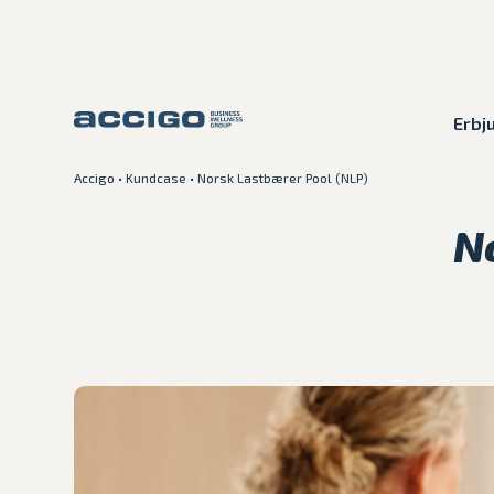
Erbj
Accigo
•
Kundcase
•
Norsk Lastbærer Pool (NLP)
Karriär
Kontakt
N
Erbjudande
Plattformar
Kunskapsbank
Om Accigo