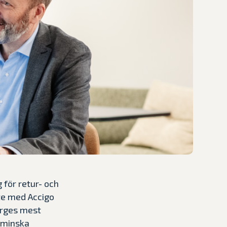
 för retur- och
te med Accigo
orges mest
t minska