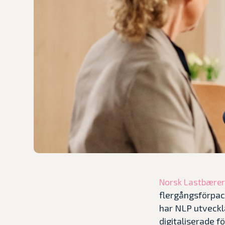
Norsk Lastbærer
flergångsförpac
har NLP utveckla
digitaliserade fö