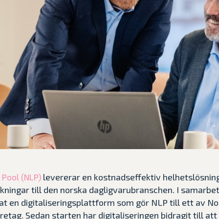
Våra case
levererar en kostnadseffektiv helhetslösning
 Pool (NLP)
kningar till den norska dagligvarubranschen. I samarbe
t en digitaliseringsplattform som gör NLP till ett av N
retag. Sedan starten har digitaliseringen bidragit till at