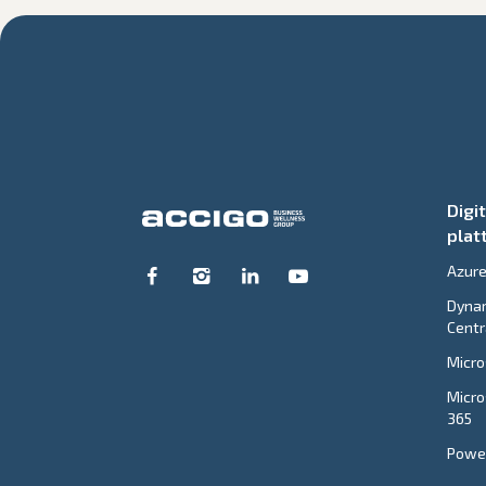
Digi
plat
Azur
Dynam
Centr
Micro
Micro
365
Power