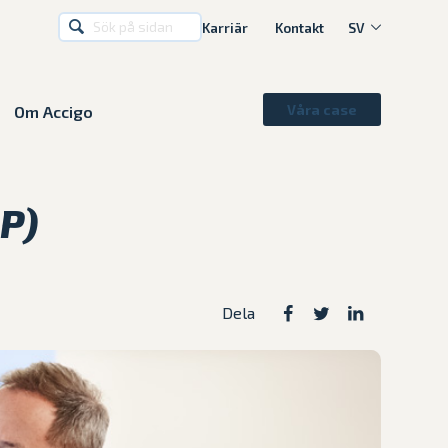
Karriär
Kontakt
SV
Våra case
Om Accigo
SV
P)
Dela