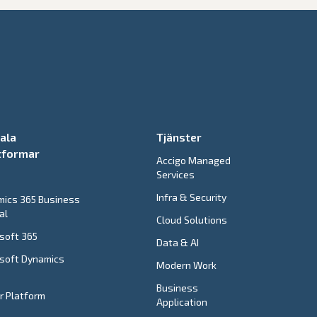
tala
Tjänster
tformar
Accigo Managed
Services
e
Infra & Security
ics 365 Business
al
Cloud Solutions
soft 365
Data & AI
soft Dynamics
Modern Work
Business
 Platform
Application