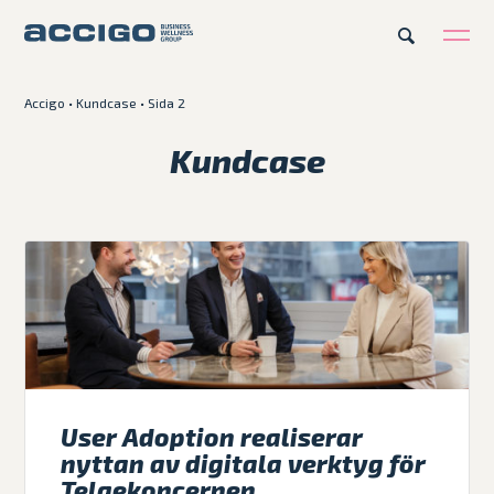
Accigo
•
Kundcase
•
Sida 2
SV
Karriär
Kontakt
Kundcase
Erbjudande
Plattformar
Kunskapsbank
Om Accigo
User Adoption realiserar
nyttan av digitala verktyg för
Våra case
Telgekoncernen