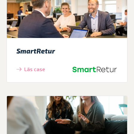
SmartRetur
Läs case