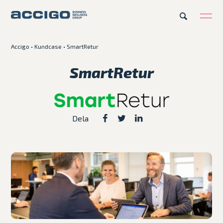
Accigo
•
Kundcase
•
SmartRetur
SV
Karriär
Kontakt
SmartRetur
Erbjudande
Dela
Plattformar
Kunskapsbank
Om Accigo
Våra case