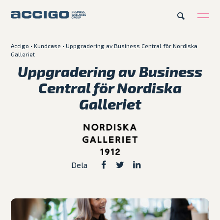
Accigo
•
Kundcase
•
Uppgradering av Business Central för Nordiska
SV
Galleriet
Karriär
Kontakt
Uppgradering av Business
Central för Nordiska
Erbjudande
Galleriet
Plattformar
Kunskapsbank
Dela
Om Accigo
Våra case