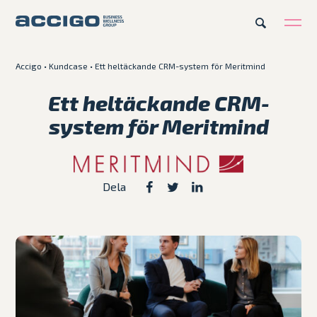
Accigo
•
Kundcase
•
Ett heltäckande CRM-system för Meritmind
SV
Karriär
Kontakt
Ett heltäckande CRM-
system för Meritmind
Erbjudande
Plattformar
Dela
Kunskapsbank
Om Accigo
Våra case