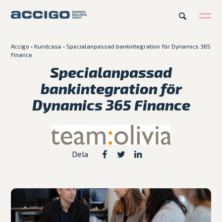
Accigo
•
Kundcase
•
Specialanpassad bankintegration för Dynamics 365
SV
Finance
Karriär
Kontakt
Specialanpassad
bankintegration för
Erbjudande
Dynamics 365 Finance
Plattformar
Kunskapsbank
Dela
Om Accigo
Våra case