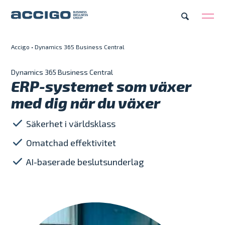
Accigo
•
Dynamics 365 Business Central
SV
Karriär
Kontakt
Dynamics 365 Business Central
ERP-systemet som växer
Erbjudande
med dig när du växer
Plattformar
Säkerhet i världsklass
Omatchad effektivitet
Kunskapsbank
AI-baserade beslutsunderlag
Om Accigo
Våra case