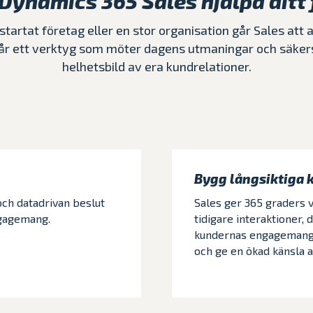
Dynamics 365 Sales hjälpa ditt
startat företag eller en stor organisation går Sales att 
får ett verktyg som möter dagens utmaningar och säkerst
helhetsbild av era kundrelationer.
Bygg långsiktiga 
 och datadrivan beslut
Sales ger 365 graders vy
ngagemang.
tidigare interaktioner, 
kundernas engagemang. 
och ge en ökad känsla a