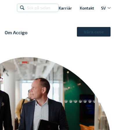
Karriär
Kontakt
SV
Våra case
Om Accigo
SV