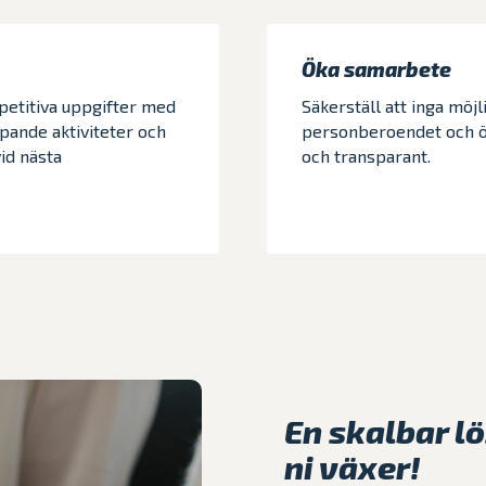
Öka samarbete
epetitiva uppgifter med
Säkerställ att inga möjl
apande aktiviteter och
personberoendet och ök
vid nästa
och transparant.
En skalbar l
ni växer!