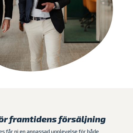
ör framtidens försäljning
s får ni en anpassad upplevelse för både