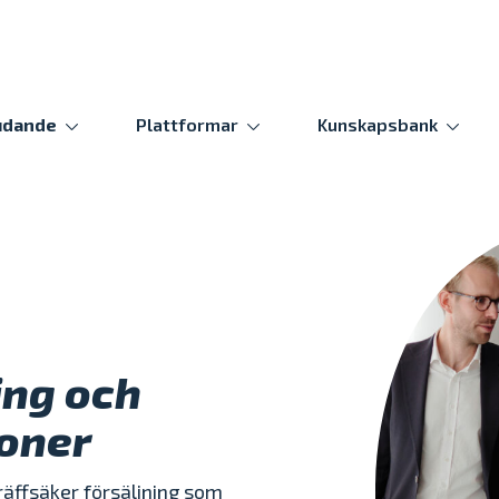
udande
Plattformar
Kunskapsbank
ing och
ioner
räffsäker försäljning som