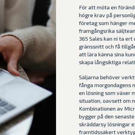
För att möta en förän
högre krav på personli
företag som hänger med
framgångsrika säljteam
365 Sales kan ni ta ert 
gränssnitt och få tillgån
att lära känna sina ku
skapa långsiktiga relat
Säljarna behöver verk
fånga morgondagens mö
en lösning som växer m
situation, oavsett om n
Kombinationen av Micro
bygger på den senaste 
skräddarsy lösningar e
framtidssäkert verktyg