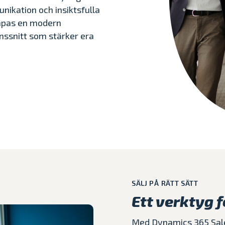
nikation och insiktsfulla
Våra case
apas en modern
änssnitt som stärker era
SÄLJ PÅ RÄTT SÄTT
Ett verktyg f
Med Dynamics 365 Sale