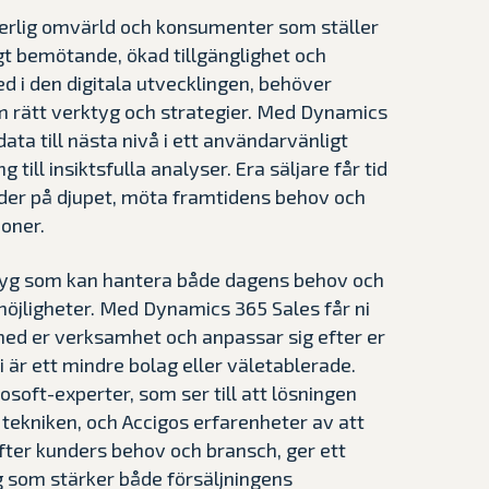
derlig omvärld och konsumenter som ställer
gt bemötande, ökad tillgänglighet och
 i den digitala utvecklingen, behöver
 rätt verktyg och strategier. Med Dynamics
data till nästa nivå i ett användarvänligt
g till insiktsfulla analyser. Era säljare får tid
nder på djupet, möta framtidens behov och
ioner.
tyg som kan hantera både dagens behov och
jligheter. Med Dynamics 365 Sales får ni
ed er verksamhet och anpassar sig efter er
i är ett mindre bolag eller väletablerade.
soft-experter, som ser till att lösningen
tekniken, och Accigos erfarenheter av att
fter kunders behov och bransch, ger ett
 som stärker både försäljningens