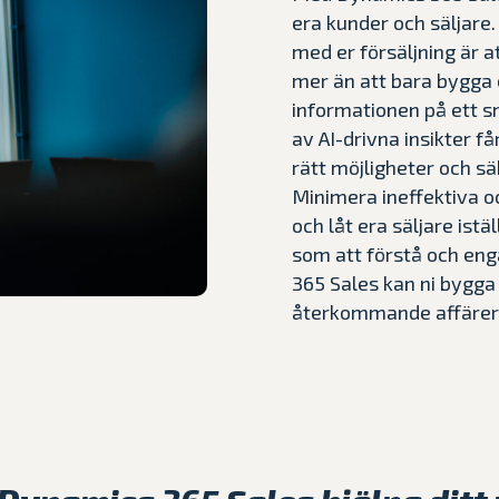
era kunder och säljare.
med er försäljning är a
mer än att bara bygga e
informationen på ett s
av AI-drivna insikter få
rätt möjligheter och sä
Minimera ineffektiva 
och låt era säljare ist
som att förstå och en
365 Sales kan ni bygga 
återkommande affärer