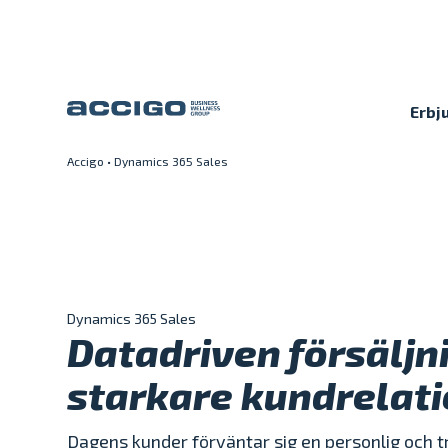
Erbj
Accigo
•
Dynamics 365 Sales
Karriär
Kontakt
Erbjudande
Plattformar
Dynamics 365 Sales
Datadriven försäljn
Kunskapsbank
starkare kundrelat
Om Accigo
Dagens kunder förväntar sig en personlig och t