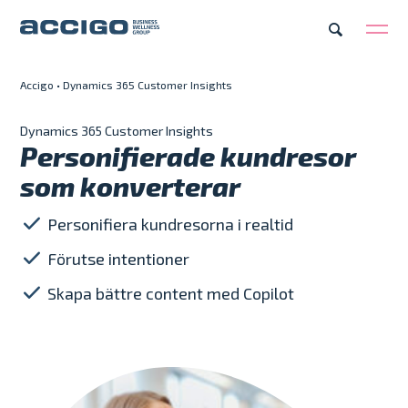
Accigo
•
Dynamics 365 Customer Insights
SV
Karriär
Kontakt
Dynamics 365 Customer Insights
Personifierade kundresor
Erbjudande
som konverterar
Plattformar
Personifiera kundresorna i realtid
Förutse intentioner
Kunskapsbank
Skapa bättre content med Copilot
Om Accigo
Våra case