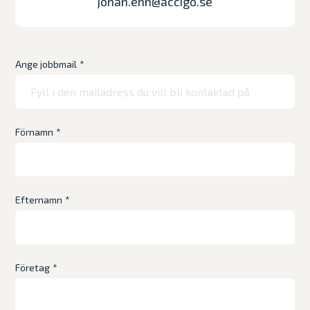
johan.ehn@accigo.se
Ange jobbmail
*
Förnamn
*
Efternamn
*
Företag
*